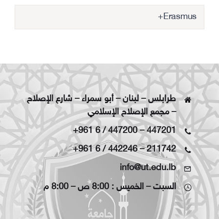
Erasmus+
طرابلس – لبنان – أبو سمراء – شارع الإصلاح
– مجمع الإصلاح الإسلامي
+961 6 / 447200
–
447201
+961 6 / 442246
–
211742
info@ut.edu.lb
السبت – الخميس : 8:00 ص – 8:00 م