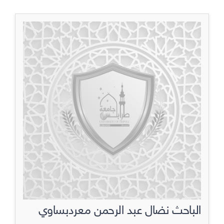
الباحث نضال عبد الرحمن معردبساوي