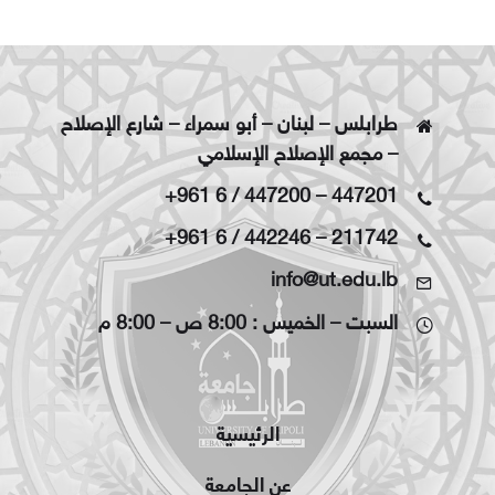
طرابلس – لبنان – أبو سمراء – شارع الإصلاح
– مجمع الإصلاح الإسلامي
+961 6 / 447200
–
447201
+961 6 / 442246
–
211742
info@ut.edu.lb
السبت – الخميس : 8:00 ص – 8:00 م
الرئيسية
عن الجامعة