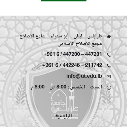
طرابلس – لبنان – أبو سمراء – شارع الإصلاح –
مجمع الإصلاح الإسلامي
+961 6 / 447200
–
447201
+961 6 / 442246
–
211742
info@ut.edu.lb
السبت – الخميس : 8:00 ص – 8:00 م
الرئيسية