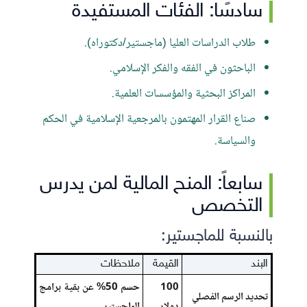
سادسًا: الفئات المستفيدة
طلاب الدراسات العليا (ماجستير/دكتوراه).
الباحثون في الفقه والفكر الإسلامي.
المراكز البحثية والمؤسسات العلمية.
صناع القرار المهتمون بالمرجعية الإسلامية في الحكم
والسياسة.
سابعاً: المنح المالية لمن يدرس
التخصص
بالنسبة للماجستير:
البند
القيمة
ملاحظات
100
حسم 50% عن بقية برامج
تحديد الرسم الفصلي