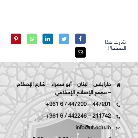
شارك هذا
الصفحة!
طرابلس – لبنان – أبو سمراء – شارع الإصلاح
– مجمع الإصلاح الإسلامي
+961 6 / 447200
–
447201
+961 6 / 442246
–
211742
info@ut.edu.lb