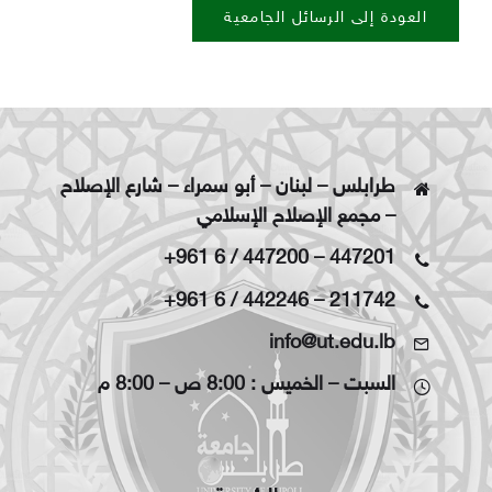
العودة إلى الرسائل الجامعية
طرابلس – لبنان – أبو سمراء – شارع الإصلاح
– مجمع الإصلاح الإسلامي
+961 6 / 447200
–
447201
+961 6 / 442246
–
211742
info@ut.edu.lb
السبت – الخميس : 8:00 ص – 8:00 م