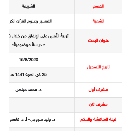
القسم
الشريعة
الشعبة
التفسير وعلوم القرآن الكريم
تَربيةُ النَّفسِ على الإنفاقِ من خلال سُوَرِ ال
عنوان البحث
« دراسةٌ موضوعيةٌ»
15/8/2020
تاريخ التسجيل
25 ذي الحجة 1441 هـ
مشرف أول
د. محمد حبلص
مشرف ثان
لجنة المناقشة والحكم
د. وليد سروجي- أ. د. قاسم بركة