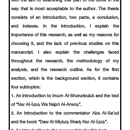
with the aim of examining this part of the book in the
way that is most acceptable to the author. The thesis
consists of an introduction, two parts, a conclusion,
and indexes. In the introduction, I explain the
importance of this research, as well as my reasons for
choosing it, and the lack of previous studies on this
manuscript. I also explain the challenges faced
throughout the research, the methodology of my
analysis, and the research outline. As for the first
section, which is the background section, it contains
four subtopics:
1. An introduction to Imām Al-Shurunbulālī and the text
of “Nūr Al-Īḍāḥ Wa Najāh Al-Arwāḥ”.
2. An introduction to the commentator Abū Al-Sa’ūd
and the book “Daw Al-Miṣbāḥ Sharḥ Nūr Al-Īḍāḥ”.