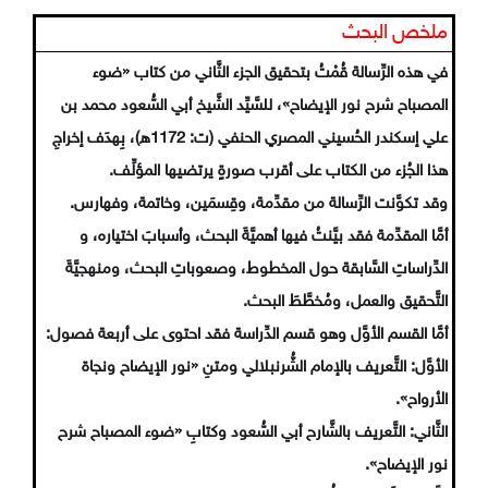
ملخص البحث
في هذه الرِّسالة قُمْتُ بتحقيق الجزء الثَّاني من كتاب «ضوء
المصباح شرح نور الإيضاح»، للسَّيِّد الشَّيخ أبي السُّعود محمد بن
علي إسكندر الحُسيني المصري الحنفي (ت: 1172ه)، بِهدَف إخراجِ
هذا الجُزء من الكتاب على أقرب صورةٍ يرتضيها المؤلِّف.
وقد تكوَّنت الرِّسالة من مقدِّمة، وقِسمَين، وخاتمة، وفهارس.
أمَّا المقدِّمة فقد بيَّنتُ فيها أهميَّةَ البحث، وأسبابَ اختياره، و
الدِّراساتِ السَّابقة حول المخطوط، وصعوباتِ البحث، ومنهجيَّةَ
التَّحقيق والعمل، ومُخطَّطَ البحث.
أمَّا القسم الأوَّل وهو قسم الدِّراسة فقد احتوى على أربعة فصول:
الأوَّل: التَّعريف بالإمام الشُّرنبلالي ومتنِ «نور الإيضاح ونجاة
الأرواح».
الثَّاني: التَّعريف بالشَّارح أبي السُّعود وكتابِ «ضوء المصباح شرح
نور الإيضاح».