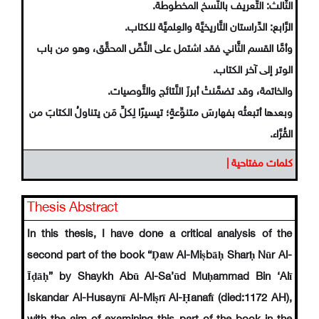
الثَّالث: التَّعريف بالنُّسخ المخطوطة.
الرَّابع: الدِّراستان التَّاريخيَّة والعِلميَّة للكتاب.
وأمَّا القسم الثَّاني فقد اشتمل على النَّصِّ المحقَّق، وهو من باب
الوتر إلى آخر الكتاب.
والخاتمة، وقد تضمَّنتْ أبرزَ النَّتائج والتَّوصيات.
وبعدها أتبعتُه بفهارسَ متنوِّعةٍ؛ تيسيرًا لِكلِّ مَن يتناولُ الكتابَ من
القُرَّاء.
كلمات مفتاحية |
Thesis Abstract
In this thesis, I have done a critical analysis of the
second part of the book “Ḍaw Al-Miṣbāḥ Sharḥ Nūr Al-
Īḍāḥ” by Shaykh Abū Al-Sa’ūd Muḥammad Bin ‘Alī
Iskandar Al-Husaynī Al-Miṣrī Al-Ḥanafī (died:1172 AH),