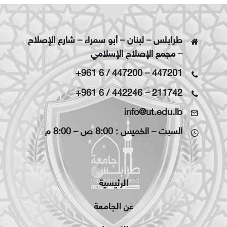
طرابلس – لبنان – أبو سمراء – شارع الإصلاح
– مجمع الإصلاح الإسلامي
+961 6 / 447200
–
447201
+961 6 / 442246
–
211742
info@ut.edu.lb
السبت – الخميس : 8:00 ص – 8:00 م
الرئيسية
عن الجامعة