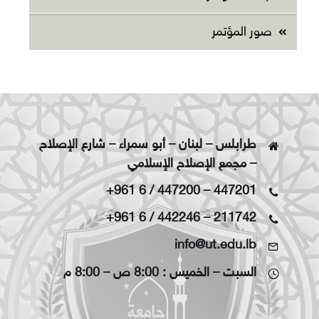
صور المؤتمر
طرابلس – لبنان – أبو سمراء – شارع الإصلاح
– مجمع الإصلاح الإسلامي
+961 6 / 447200
–
447201
+961 6 / 442246
–
211742
info@ut.edu.lb
السبت – الخميس : 8:00 ص – 8:00 م