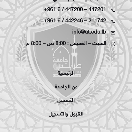
+961 6 / 447200
–
447201
+961 6 / 442246
–
211742
info@ut.edu.lb
السبت – الخميس : 8:00 ص – 8:00 م
الرئيسية
عن الجامعة
التسجيل
القبول والتسجيل