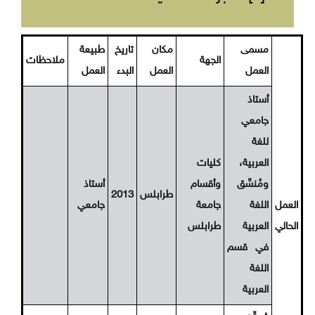
مسمى
مكان
تاريخ
طبيعة
الجهة
ملاحظات
العمل
العمل
البدء
العمل
أستاذ
جامعي
للغة
العربية،
كليات
ومُنسِّق
وأقسام
أستاذ
طرابلس
2013
العمل
اللغة
جامعة
جامعي
الحالي
العربية
طرابلس
في قسم
اللغة
العربية