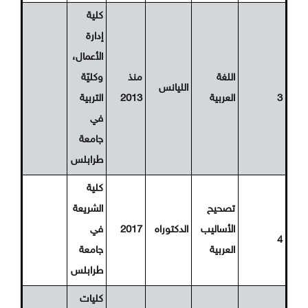
كلية
إدارة
الأعمال،
اللغة
منذ
وكليّة
الليانس
3
العربية
2013
التربية
في
جامعة
طرابلس
كلية
تصحيح
الشريعة
الأساليب
الدكتوراه
2017
في
4
العربية
جامعة
طرابلس
كليات