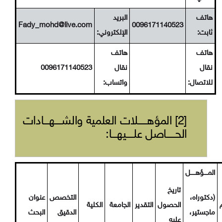
هاتف
البريد
Fady_mohd@live.com
0096171140523
ثابت:
الإلكتروني:
هاتف
هاتف
نقال
نقال
0096171140523
للاتصال:
واتساب:
[2] المؤهـــــلات العلمية والشــــهـــادات
الحـــــاصل علــــيهـــا:
المــــؤهـــــل
تاريخ
(دكتوراه،
التخصص
عنوان
الحصول
التقدير
الجامعة
الكلية
ماجستير،
الدقيق
البحث
عليه