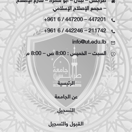
طرابلس – لبنان – أبو سمراء – شارع الإصلاح
– مجمع الإصلاح الإسلامي
+961 6 / 447200
–
447201
+961 6 / 442246
–
211742
info@ut.edu.lb
السبت – الخميس : 8:00 ص – 8:00 م
الرئيسية
عن الجامعة
التسجيل
القبول والتسجيل