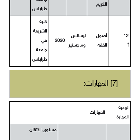
الكريم
طرابلس
كلية
الشريعة
12
أصول
ليسانس
2020
في
أ
الفقه
وماجستير
جامعة
طرابلس
[7] المهارات:
نوعية
المهارات
المهارة
مستوى الاتقان