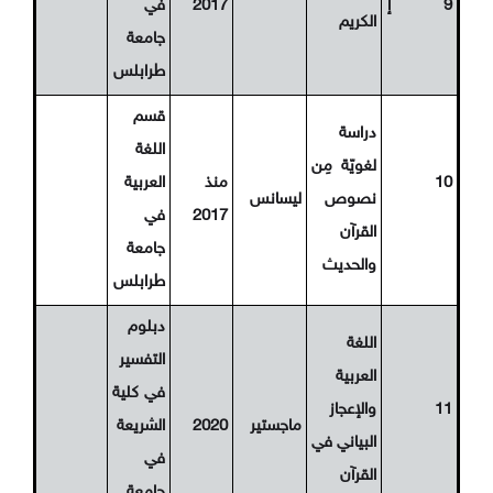
9
إ
2017
في
الكريم
جامعة
طرابلس
قسم
دراسة
اللغة
لغويّة مِن
10
منذ
العربية
نصوص
ليسانس
2017
في
القرآن
جامعة
والحديث
طرابلس
دبلوم
اللغة
التفسير
العربية
في كلية
11
والإعجاز
ماجستير
2020
الشريعة
البياني في
في
القرآن
جامعة