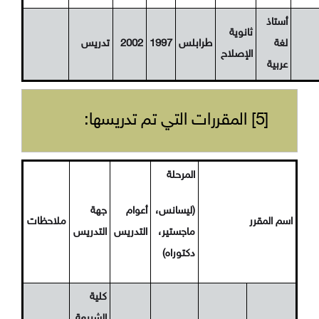
أستاذ
ثانوية
لغة
طرابلس
1997
2002
تدريس
الإصلاح
عربية
[5] المقررات التي تم تدريسها:
المرحلة
(ليسانس،
أعوام
جهة
اسم المقرر
ملاحظات
ماجستير،
التدريس
التدريس
دكتوراه)
كلية
الشريعة