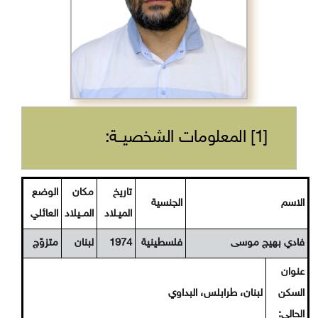
[1] المعلومات الشخصيــة:
تاريخ
مكان
الوضع
الاسم
الجنسية
الميـلاد
المــيلاد
العائلي
فادي بهيج موسى
فلسطينية
1974
لبنان
متزوّج
عنوان
السكن
لبنان، طرابلس، البداوي
الحالي: