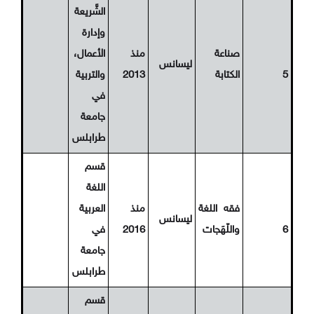
الشَّريعة
وإدارة
صناعة
منذ
الأعمال،
ليسانس
5
الكتابة
2013
والتربية
في
جامعة
طرابلس
قسم
اللغة
فقه اللغة
منذ
العربية
ليسانس
6
واللّهَجات
2016
في
جامعة
طرابلس
قسم