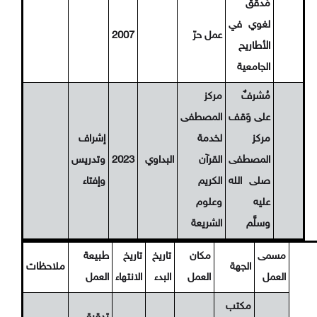
مُدقِّق
لغوي في
عمل حرّ
2007
الأطاريح
الجامعية
مُشرفٌ
مركز
على وَقف
المصطفى
مركز
لخدمة
إشراف
المصطفى
القرآن
البداوي
2023
وتدريس
صلى الله
الكريم
وإفتاء
عليه
وعلوم
وسلَّم
الشريعة
مسمى
مكان
تاريخ
تاريخ
طبيعة
الجهة
ملاحظات
العمل
العمل
البدء
الانتهاء
العمل
مكتب