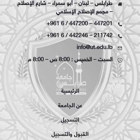
طرابلس – لبنان – أبو سمراء – شارع الإصلاح
– مجمع الإصلاح الإسلامي
+961 6 / 447200
–
447201
+961 6 / 442246
–
211742
info@ut.edu.lb
السبت – الخميس : 8:00 ص – 8:00 م
الرئيسية
عن الجامعة
التسجيل
القبول والتسجيل