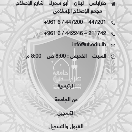
طرابلس – لبنان – أبو سمراء – شارع الإصلاح
– مجمع الإصلاح الإسلامي
+961 6 / 447200
–
447201
+961 6 / 442246
–
211742
info@ut.edu.lb
السبت – الخميس : 8:00 ص – 8:00 م
الرئيسية
عن الجامعة
التسجيل
القبول والتسجيل