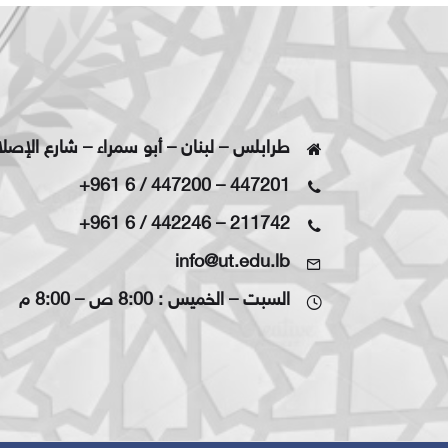
طرابلس – لبنان – أبو سمراء – شارع الإصل
+961 6 / 447200
–
447201
+961 6 / 442246
–
211742
info@ut.edu.lb
السبت – الخميس : 8:00 ص – 8:00 م