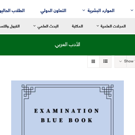
الموارد البشرية
التعاون الدولي
الطلاب الحاليو
المجلات العلمية
المكتبة
البحث العلمي
القبول والتس
الأدب العربي
Show
سالة العميد
رسالة العميد
رسالة العم
للغة العربية وآدابها
قسم إدارة الأعمال
التربية الح
لنقد الأدبي
قسم التسويق
التربية الاب
لم النفس
قسم المحاسبة
التربية ال
لتاريخ
قسم نُظُم المعلومات الإدارية
التربية الر
لفلسفة
لترجمة