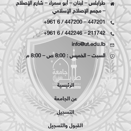
طرابلس – لبنان – أبو سمراء – شارع الإصلاح
– مجمع الإصلاح الإسلامي
+961 6 / 447200
–
447201
+961 6 / 442246
–
211742
info@ut.edu.lb
السبت – الخميس : 8:00 ص – 8:00 م
الرئيسية
عن الجامعة
التسجيل
القبول والتسجيل