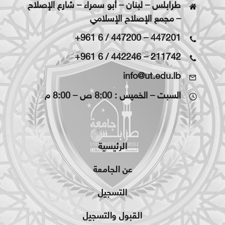
طرابلس – لبنان – أبو سمراء – شارع الإصلاح
– مجمع الإصلاح الإسلامي
+961 6 / 447200
–
447201
+961 6 / 442246
–
211742
info@ut.edu.lb
السبت – الخميس : 8:00 ص – 8:00 م
الرئيسية
عن الجامعة
التسجيل
القبول والتسجيل