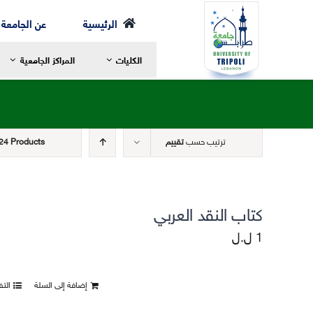
Ski
الرئيسية
عن الجامعة
t
الكليات
المراكز الجامعية
conten
ترتيب حسب
تقييم
24 Products
رسالة العميد
ر
مرحلة الإجازة
ا
الخطة الدراسية
ا
كتاب النقد العربي
مرحلة الماجستير
ع
1
ل.ل
مرحلة الدكتوراه
ا
الهيئة الأكاديمية
ا
إضافة إلى السلة
الت
الهيكل التنظيمي لكلية الشريعة
ا
التعليم والتعلم