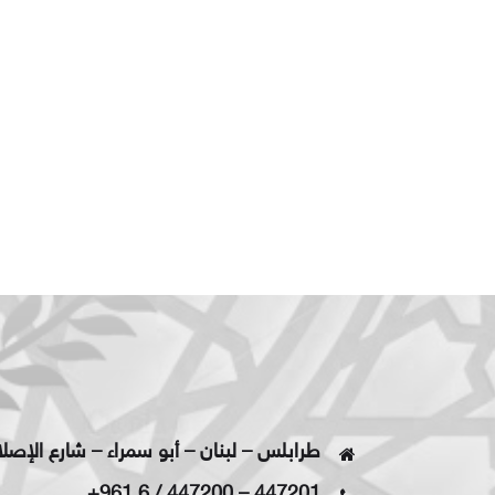
طرابلس – لبنان – أبو سمراء – شارع الإصل