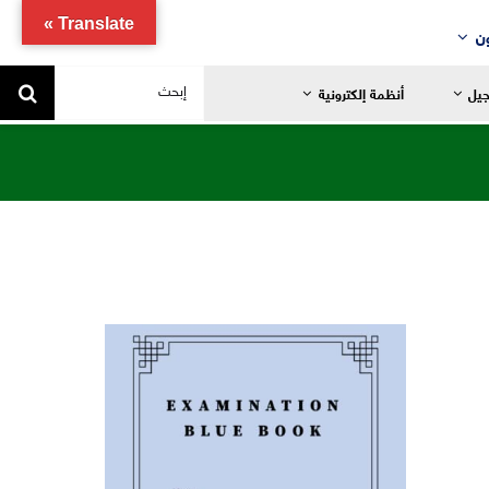
Translate »
ن
البحث
جيل
أنظمة إلكترونية
عن:
يد
ضانية
تدائية
خاصة
ياضية