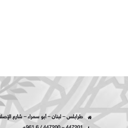
طرابلس – لبنان – أبو سمراء – شارع الإصل