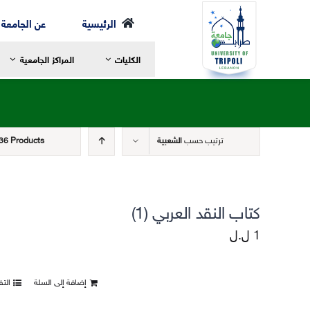
Ski
الرئيسية
عن الجامعة
t
الكليات
المراكز الجامعية
conten
ترتيب حسب
الشعبية
36 Products
رسالة العميد
ر
مرحلة الإجازة
ا
الخطة الدراسية
ا
كتاب النقد العربي (1)
مرحلة الماجستير
ع
1
ل.ل
مرحلة الدكتوراه
ا
الهيئة الأكاديمية
ا
إضافة إلى السلة
الت
الهيكل التنظيمي لكلية الشريعة
ا
التعليم والتعلم