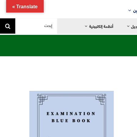
Translate »
ن
البحث
جيل
أنظمة إلكترونية
عن:
يد
ضانية
تدائية
خاصة
ياضية