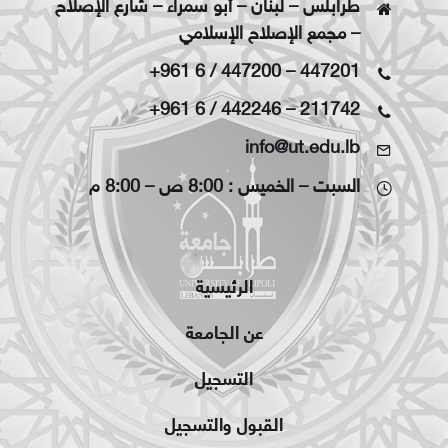
طرابلس – لبنان – أبو سمراء – شارع الإصلاح
– مجمع الإصلاح الإسلامي
+961 6 / 447200
–
447201
+961 6 / 442246
–
211742
info@ut.edu.lb
السبت – الخميس : 8:00 ص – 8:00 م
الرئيسية
عن الجامعة
التسجيل
القبول والتسجيل