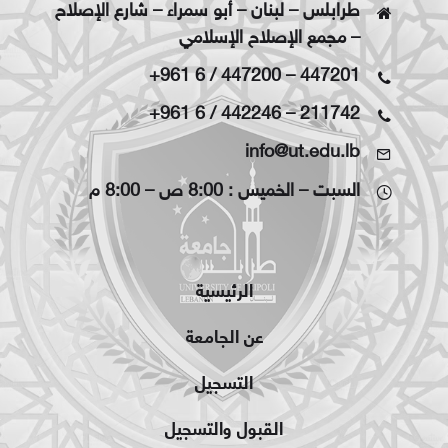
طرابلس – لبنان – أبو سمراء – شارع الإصلاح
– مجمع الإصلاح الإسلامي
+961 6 / 447200
–
447201
+961 6 / 442246
–
211742
info@ut.edu.lb
السبت – الخميس : 8:00 ص – 8:00 م
الرئيسية
عن الجامعة
التسجيل
القبول والتسجيل