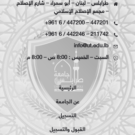
طرابلس – لبنان – أبو سمراء – شارع الإصلاح
– مجمع الإصلاح الإسلامي
+961 6 / 447200
–
447201
+961 6 / 442246
–
211742
info@ut.edu.lb
السبت – الخميس : 8:00 ص – 8:00 م
الرئيسية
عن الجامعة
التسجيل
القبول والتسجيل