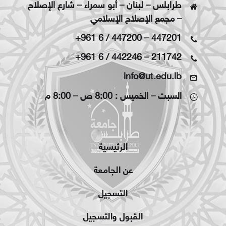
طرابلس – لبنان – أبو سمراء – شارع الإصلاح
– مجمع الإصلاح الإسلامي
+961 6 / 447200
–
447201
+961 6 / 442246
–
211742
info@ut.edu.lb
السبت – الخميس : 8:00 ص – 8:00 م
الرئيسية
عن الجامعة
التسجيل
القبول والتسجيل