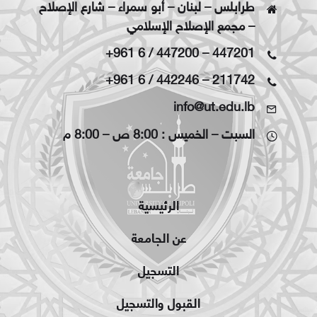
طرابلس – لبنان – أبو سمراء – شارع الإصلاح
– مجمع الإصلاح الإسلامي
+961 6 / 447200
–
447201
+961 6 / 442246
–
211742
info@ut.edu.lb
السبت – الخميس : 8:00 ص – 8:00 م
الرئيسية
عن الجامعة
التسجيل
القبول والتسجيل