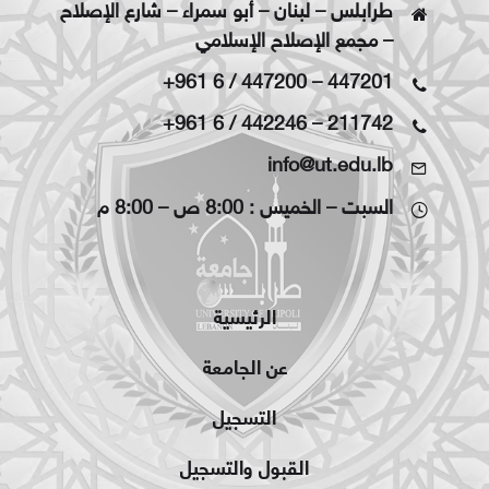
طرابلس – لبنان – أبو سمراء – شارع الإصلاح
– مجمع الإصلاح الإسلامي
+961 6 / 447200
–
447201
+961 6 / 442246
–
211742
info@ut.edu.lb
السبت – الخميس : 8:00 ص – 8:00 م
الرئيسية
عن الجامعة
التسجيل
القبول والتسجيل