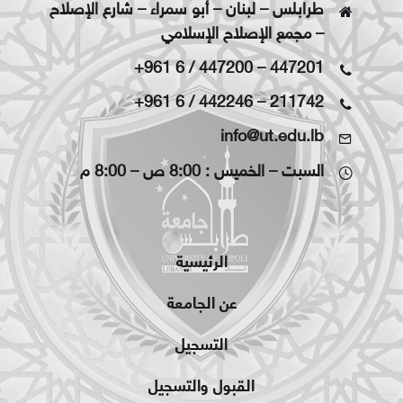
طرابلس – لبنان – أبو سمراء – شارع الإصلاح
– مجمع الإصلاح الإسلامي
+961 6 / 447200
–
447201
+961 6 / 442246
–
211742
info@ut.edu.lb
السبت – الخميس : 8:00 ص – 8:00 م
الرئيسية
عن الجامعة
التسجيل
القبول والتسجيل