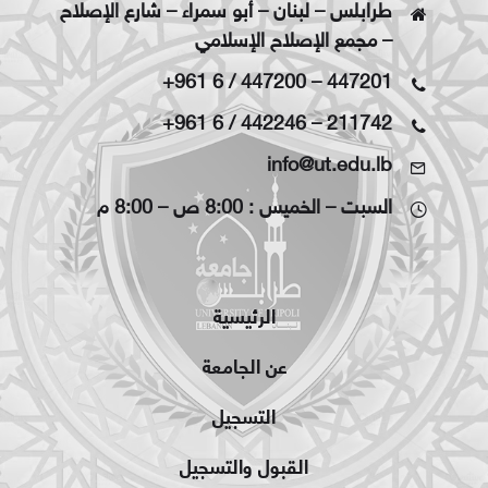
طرابلس – لبنان – أبو سمراء – شارع الإصلاح
– مجمع الإصلاح الإسلامي
+961 6 / 447200
–
447201
+961 6 / 442246
–
211742
info@ut.edu.lb
السبت – الخميس : 8:00 ص – 8:00 م
الرئيسية
عن الجامعة
التسجيل
القبول والتسجيل