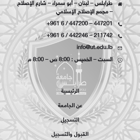
طرابلس – لبنان – أبو سمراء – شارع الإصلاح
– مجمع الإصلاح الإسلامي
+961 6 / 447200
–
447201
+961 6 / 442246
–
211742
info@ut.edu.lb
السبت – الخميس : 8:00 ص – 8:00 م
الرئيسية
عن الجامعة
التسجيل
القبول والتسجيل