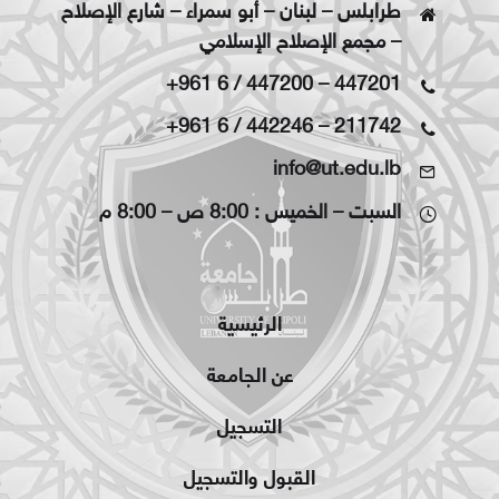
طرابلس – لبنان – أبو سمراء – شارع الإصلاح
– مجمع الإصلاح الإسلامي
+961 6 / 447200
–
447201
+961 6 / 442246
–
211742
info@ut.edu.lb
السبت – الخميس : 8:00 ص – 8:00 م
الرئيسية
عن الجامعة
التسجيل
القبول والتسجيل