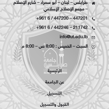
طرابلس – لبنان – أبو سمراء – شارع الإصلاح
– مجمع الإصلاح الإسلامي
+961 6 / 447200
–
447201
+961 6 / 442246
–
211742
info@ut.edu.lb
السبت – الخميس : 8:00 ص – 8:00 م
الرئيسية
عن الجامعة
التسجيل
القبول والتسجيل