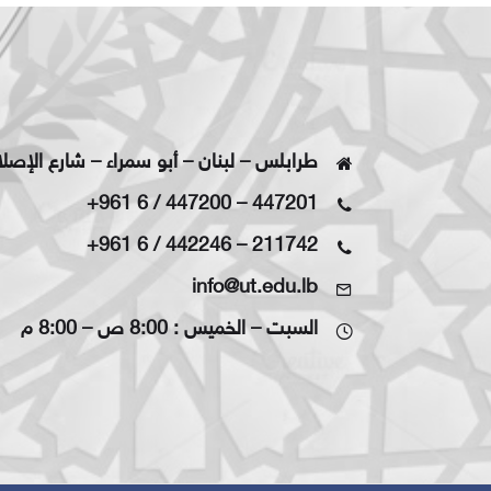
طرابلس – لبنان – أبو سمراء – شارع الإصل
+961 6 / 447200
–
447201
+961 6 / 442246
–
211742
info@ut.edu.lb
السبت – الخميس : 8:00 ص – 8:00 م