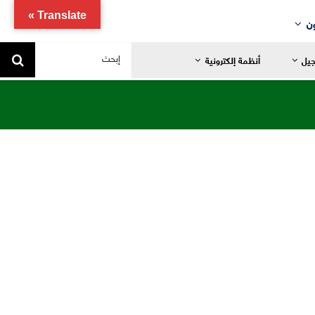
Translate »
ن
البحث
جيل
أنظمة إلكترونية
عن:
يد
ضانية
تدائية
خاصة
ياضية