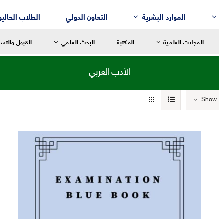
الموارد البشرية
التعاون الدولي
الطلاب الحاليو
المجلات العلمية
المكتبة
البحث العلمي
القبول والتس
الأدب العربي
Show
سالة العميد
رسالة العميد
رسالة العم
للغة العربية وآدابها
قسم إدارة الأعمال
التربية الح
لنقد الأدبي
قسم التسويق
التربية الاب
لم النفس
قسم المحاسبة
التربية ال
لتاريخ
قسم نُظُم المعلومات الإدارية
التربية الر
لفلسفة
لترجمة