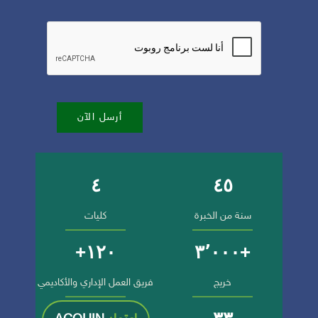
أرسل الآن
٤
٤٥
أرقام وإنجازات الجامعة
سنة من الخبرة
كليات
١٢٠+
+٣٬٠٠٠
خريج
فريق العمل الإداري والأكاديمي