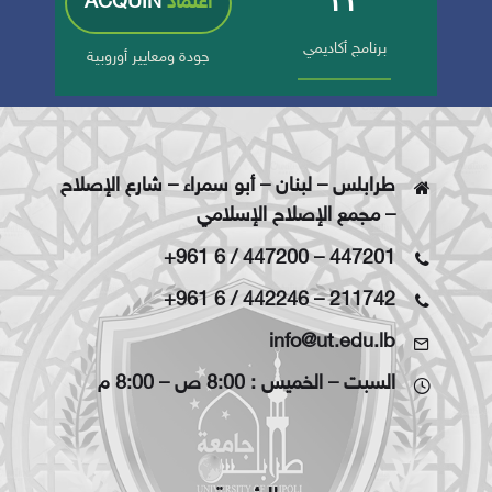
٣٣
اعتماد
ACQUIN
برنامج أكاديمي
جودة ومعايير أوروبية
طرابلس – لبنان – أبو سمراء – شارع الإصلاح
– مجمع الإصلاح الإسلامي
+961 6 / 447200
–
447201
+961 6 / 442246
–
211742
info@ut.edu.lb
السبت – الخميس : 8:00 ص – 8:00 م
الرئيسية